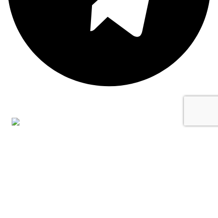
Адрес:
Москва, Можайское шоссе, дом 166
© 2024 ПакетСервис. Все права защищены.
Все торговые марки принадлежат их владельцам.
Копирование составляющих частей сайта в какой бы то
ни было форме без разрешения владельца авторских
прав запрещено
Политика конфиденциальности