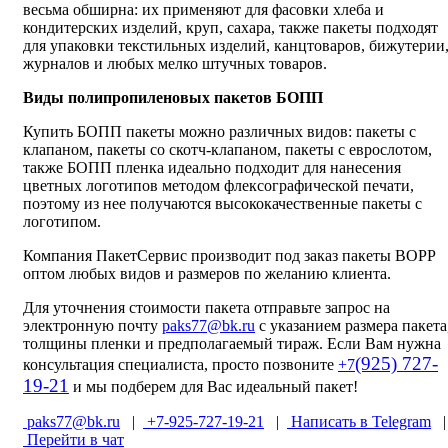
весьма обширна: их применяют для фасовки хлеба и
кондитерских изделий, круп, сахара, также пакеты подходят
для упаковки текстильных изделий, канцтоваров, бижутерии
журналов и любых мелко штучных товаров.
Виды полипропиленовых пакетов БОПП
Купить БОПП пакеты можно различных видов: пакеты с
клапаном, пакеты со скотч-клапаном, пакеты с еврослотом,
также БОПП пленка идеально подходит для нанесения
цветных логотипов методом флексографической печати,
поэтому из нее получаются высококачественные пакеты с
логотипом.
Компания ПакетСервис производит под заказ пакеты ВОРР
оптом любых видов и размеров по желанию клиента.
Для уточнения стоимости пакета отправьте запрос на
электронную почту
paks77@bk.ru
с указанием размера пакета
толщины пленки и предполагаемый тираж. Если Вам нужна
(925) 727-
консультация специалиста, просто позвоните
+7
19-21
и мы подберем для Вас идеальный пакет!
paks77@bk.ru
|
+7-925-727-19-21
|
Написать в Telegram
Перейти в чат