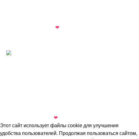
прав запрещено
Политика конфиденциальности
Сделано с любовью
❤
в
Digital-агентстве Добрыниных
Адрес:
Москва, Можайское шоссе, дом 166
© 2024 ПакетСервис. Все права защищены.
Политика конфиденциальности
Все торговые марки принадлежат их владельцам.
Копирование составляющих частей сайта в какой бы то
ни было форме без разрешения владельца авторских
прав запрещено.
Сделано с любовью
❤
в
Digital-агентстве Добрыниных
Этот сайт использует файлы cookie для улучшения
удобства пользователей. Продолжая пользоваться сайтом,