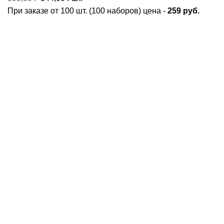
При заказе от 100 шт. (100 наборов) цена -
259 руб.
Навигация
Каталог
О компании
Блог
Доставка
Мой аккаунт
Контакты
Карта сайта
+7 (925) 727-19-21
Ежедневно с 9 до 19 по Москве