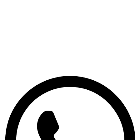
Перезвоните мне
paks77@bk.ru
Написать менеджеру
Обратная связь
Whatsapp