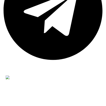
Адрес:
Москва, Можайское шоссе, дом 166
© 2024 ПакетСервис. Все права защищены.
Все торговые марки принадлежат их владельцам.
Копирование составляющих частей сайта в какой бы то
ни было форме без разрешения владельца авторских