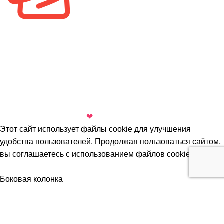
© 2024 ПакетСервис. Все права защищены.
Политика конфиденциальности
Все торговые марки принадлежат их владельцам.
Копирование составляющих частей сайта в какой бы то
ни было форме без разрешения владельца авторских
прав запрещено.
Сделано с любовью
❤
в
Digital-агентстве Добрыниных
Этот сайт использует файлы cookie для улучшения
удобства пользователей. Продолжая пользоваться сайтом,
вы соглашаетесь с использованием файлов cookie
Принять
Боковая колонка
Избранное
Мой аккаунт