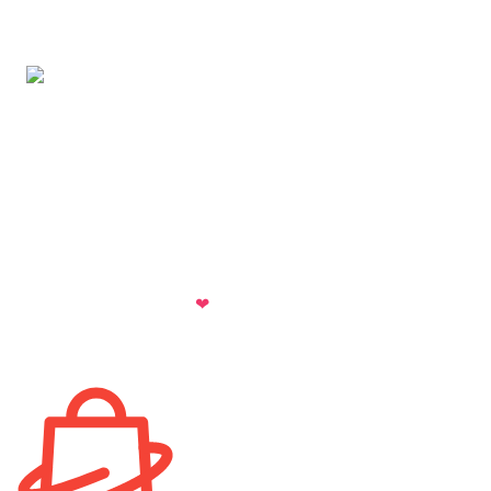
Адрес:
Москва, Можайское шоссе, дом 166
© 2024 ПакетСервис. Все права защищены.
Все торговые марки принадлежат их владельцам.
Копирование составляющих частей сайта в какой бы то
ни было форме без разрешения владельца авторских
прав запрещено
Политика конфиденциальности
Сделано с любовью
❤
в
Digital-агентстве Добрыниных
Адрес:
Москва, Можайское шоссе, дом 166