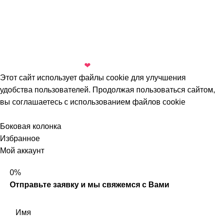
Все торговые марки принадлежат их владельцам.
Копирование составляющих частей сайта в какой бы то
ни было форме без разрешения владельца авторских
прав запрещено.
Сделано с любовью
❤
в
Digital-агентстве Добрыниных
Этот сайт использует файлы cookie для улучшения
удобства пользователей. Продолжая пользоваться сайтом,
вы соглашаетесь с использованием файлов cookie
Принять
Боковая колонка
Избранное
Мой аккаунт
0%
Отправьте заявку и мы свяжемся с Вами